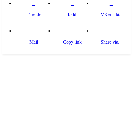
Tumblr
Reddit
VKontakte
Mail
Copy link
Share via...