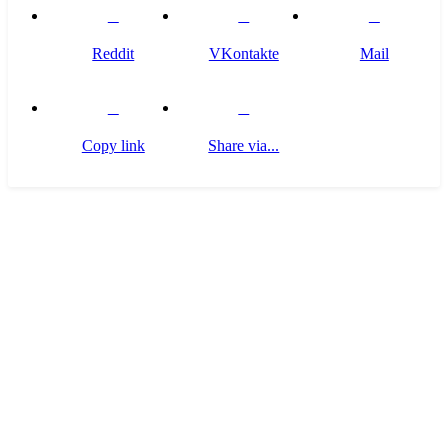
Reddit
VKontakte
Mail
Copy link
Share via...