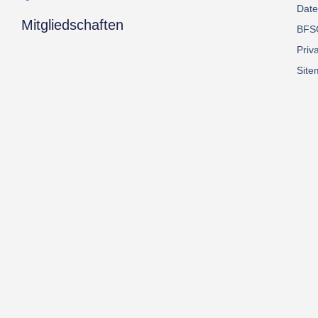
Date
Mitgliedschaften
BFS
Priv
Sit