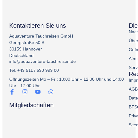
Kontaktieren Sie uns
Di
Nach
Aquaventure Tauchreisen GmbH
Über
Georgstraße 50 B
30159 Hannover
Gefa
Deutschland
Atmo
info@aquaventure-tauchreisen.de
Serv
Tel. +49 511 / 690 999 00
Rec
Öffnungszeiten Mo – Fr : 10:00 Uhr – 12:00 Uhr und 14:00
Imp
Uhr - 17:00 Uhr
AGB
Date
Mitgliedschaften
BFS
Priv
Sit