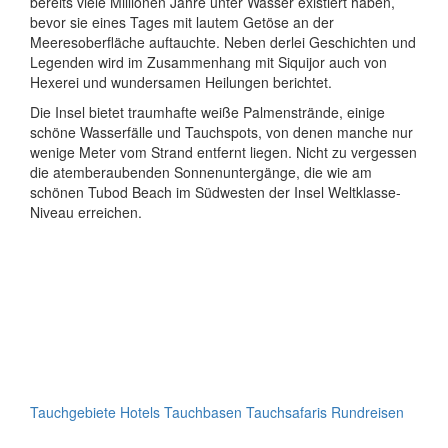
bereits viele Millionen Jahre unter Wasser existiert haben,
bevor sie eines Tages mit lautem Getöse an der
Meeresoberfläche auftauchte.
Neben derlei Geschichten und
Legenden wird im Zusammenhang mit Siquijor auch von
Hexerei und wundersamen Heilungen berichtet.
Die Insel bietet traumhafte weiße Palmenstrände, einige
schöne Wasserfälle und Tauchspots, von denen manche nur
wenige Meter vom Strand entfernt liegen. Nicht zu vergessen
die atemberaubenden Sonnenuntergänge, die wie am
schönen Tubod Beach im Südwesten der Insel Weltklasse-
Niveau erreichen.
Tauchgebiete
Hotels
Tauchbasen
Tauchsafaris
Rundreisen