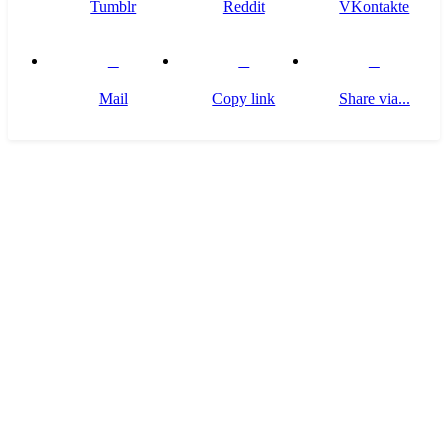
Tumblr
Reddit
VKontakte
Mail
Copy link
Share via...