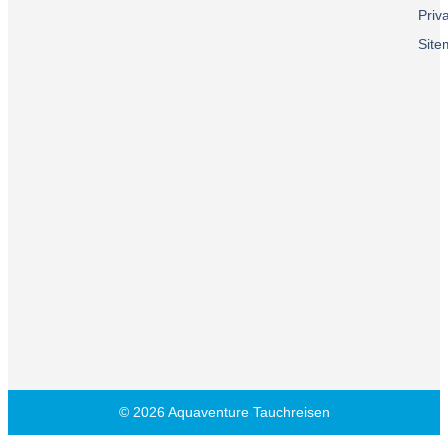
Priv
Sit
© 2026 Aquaventure Tauchreisen