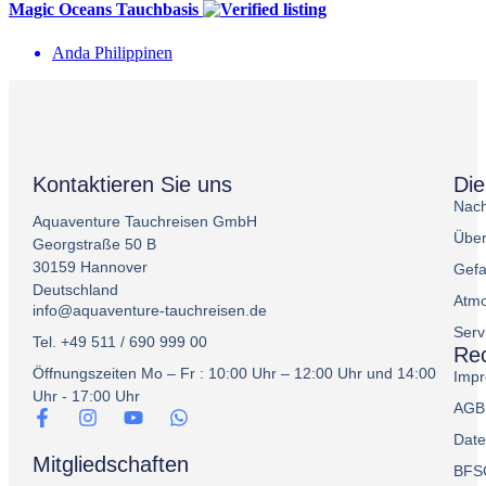
Magic Oceans Tauchbasis
Anda Philippinen
Kontaktieren Sie uns
Di
Nach
Aquaventure Tauchreisen GmbH
Über
Georgstraße 50 B
30159 Hannover
Gefa
Deutschland
Atmo
info@aquaventure-tauchreisen.de
Serv
Tel. +49 511 / 690 999 00
Rec
Öffnungszeiten Mo – Fr : 10:00 Uhr – 12:00 Uhr und 14:00
Imp
Uhr - 17:00 Uhr
AGB
Date
Mitgliedschaften
BFS