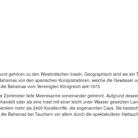
 und gehören zu den Westindischen Inseln. Geographisch sind sie ein Te
 Bahamas von den spanischen Konquistadoren, welche die Gewässer um 
 die Bahamas vom Vereinigten Königreich seit 1973.
ge Zentimeter tiefe Meeresarme voneinander getrennt. Aufgrund desse
behandelt oder als eine Insel mit einer leicht unter Wasser gesetzten La
außerdem mehr als 2400 Korallenriffe, die sogenannten Cays. Sie bestec
d die Bahamas bei Tauchern vor allem durch die spektakulären Haitau