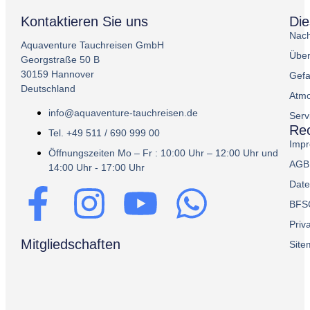
Kontaktieren Sie uns
Di
Nach
Aquaventure Tauchreisen GmbH
Über
Georgstraße 50 B
30159 Hannover
Gefa
Deutschland
Atmo
info@aquaventure-tauchreisen.de
Serv
Rec
Tel. +49 511 / 690 999 00
Imp
Öffnungszeiten Mo – Fr : 10:00 Uhr – 12:00 Uhr und
AGB
14:00 Uhr - 17:00 Uhr
Date
BFS
Priv
Mitgliedschaften
Sit