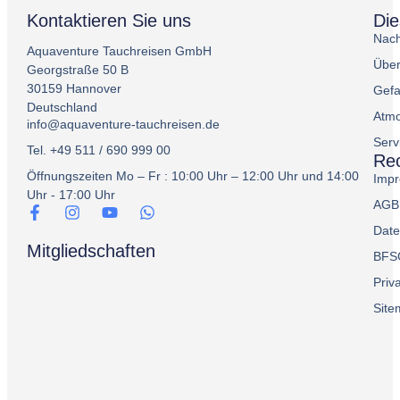
Kontaktieren Sie uns
Di
Nach
Aquaventure Tauchreisen GmbH
Über
Georgstraße 50 B
30159 Hannover
Gefa
Deutschland
Atmo
info@aquaventure-tauchreisen.de
Serv
Tel. +49 511 / 690 999 00
Rec
Öffnungszeiten Mo – Fr : 10:00 Uhr – 12:00 Uhr und 14:00
Imp
Uhr - 17:00 Uhr
AGB
Date
Mitgliedschaften
BFS
Priv
Sit