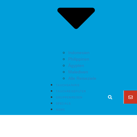
Indonesien
Philippinen
Ägypten
Malediven
Alle Reiseziele
TAUCHSAFARIS
TAUCHREISEFILTER
GRUPPENREISEN
SPECIALS
NEWS