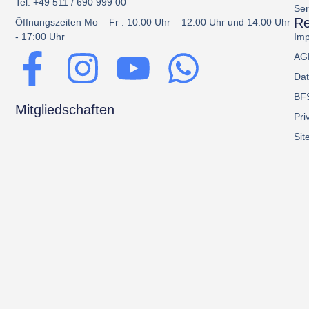
Tel. +49 511 / 690 999 00
Ser
Re
Öffnungszeiten Mo – Fr : 10:00 Uhr – 12:00 Uhr und 14:00 Uhr
- 17:00 Uhr
Im
AG
Dat
BF
Mitgliedschaften
Pri
Sit