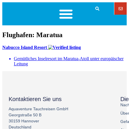
Flughafen:
Maratua
Nabucco Island Resort
Gemütliches Inselresort im Maratua-Atoll unter europäischer
Leitung
Kontaktieren Sie uns
Di
Nach
Aquaventure Tauchreisen GmbH
Über
Georgstraße 50 B
30159 Hannover
Gefa
Deutschland