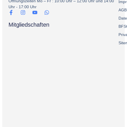
Öffnungszeiten Mo – Fr : 10:00 Uhr – 12:00 Uhr und 14:00
Imp
Uhr - 17:00 Uhr
AGB
Date
Mitgliedschaften
BFS
Priv
Sit