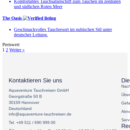
Komfortables Tauchsafarischiff zum Tauchen im zentralen
und südlichen Roten Meer
The Oasis
Geschmackvolles Tauchresort im nubischen Stil unter
deutscher Leitung.
Preiswert
1
2
Weiter »
Kontaktieren Sie uns
Di
Nach
Aquaventure Tauchreisen GmbH
Über
Georgstraße 50 B
30159 Hannover
Gefa
Deutschland
Atmo
info@aquaventure-tauchreisen.de
Serv
Tel. +49 511 / 690 999 00
Rec