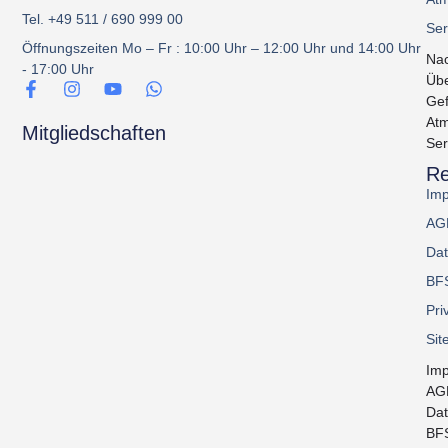
Tel. +49 511 / 690 999 00
Ser
Öffnungszeiten Mo – Fr : 10:00 Uhr – 12:00 Uhr und 14:00 Uhr
Nac
- 17:00 Uhr
Üb
Gef
Atm
Mitgliedschaften
Ser
Re
Im
AG
Dat
BF
Pri
Sit
Im
AG
Dat
BF